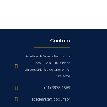
Contato
Av. Athos da Silveira Ramos, 149
– Bloco B, Sala B-101 Cidade
Universitária, Rio de Janeiro – RJ,
21941-909
(21) 3938-1569
academica@coc.ufrj.br