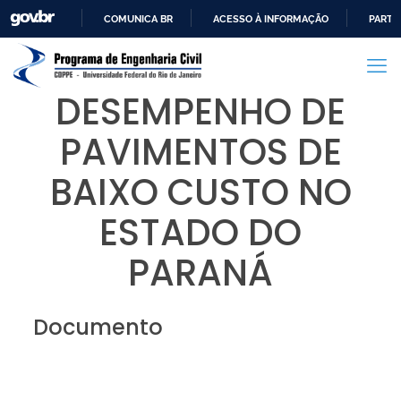
COMUNICA BR
ACESSO À INFORMAÇÃO
PARTI
IR
PARA
O
DESEMPENHO DE
CONTEÚDO
PAVIMENTOS DE
BAIXO CUSTO NO
ESTADO DO
PARANÁ
Documento