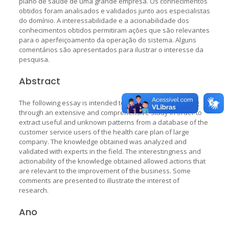
plano de saúde de uma grande empresa. Os conhecimentos
obtidos foram analisados e validados junto aos especialistas
do domínio. A interessabilidade e a acionabilidade dos
conhecimentos obtidos permitiram ações que são relevantes
para o aperfeiçoamento da operação do sistema. Alguns
comentários são apresentados para ilustrar o interesse da
pesquisa.
Abstract
The following essay is intended to explore the Text Mining
through an extensive and comprehensive study in order to
extract useful and unknown patterns from a database of the
customer service users of the health care plan of large
company. The knowledge obtained was analyzed and
validated with experts in the field. The interestingness and
actionability of the knowledge obtained allowed actions that
are relevant to the improvement of the business. Some
comments are presented to illustrate the interest of
research.
Ano