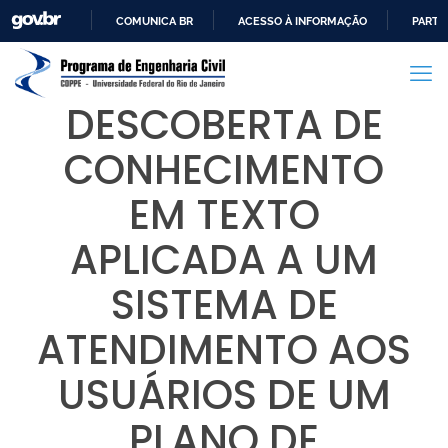
COMUNICA BR
ACESSO À INFORMAÇÃO
PARTI
IR
PARA
O
DESCOBERTA DE
CONTEÚDO
CONHECIMENTO
EM TEXTO
APLICADA A UM
SISTEMA DE
ATENDIMENTO AOS
USUÁRIOS DE UM
PLANO DE