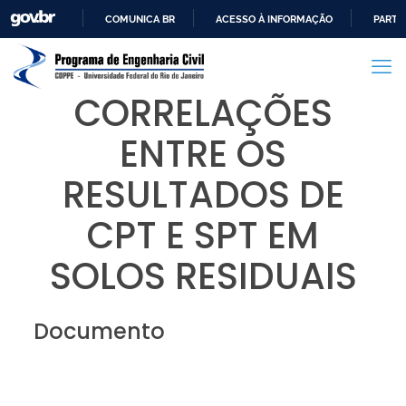
COMUNICA BR
ACESSO À INFORMAÇÃO
PARTI
IR
PARA
O
CORRELAÇÕES
CONTEÚDO
ENTRE OS
RESULTADOS DE
CPT E SPT EM
SOLOS RESIDUAIS
Documento