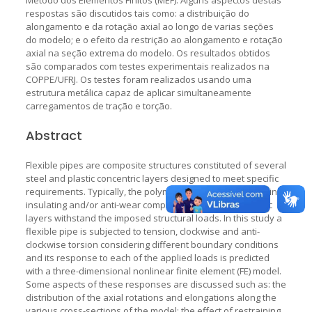
respostas são discutidos tais como: a distribuição do
alongamento e da rotação axial ao longo de varias seções
do modelo; e o efeito da restrição ao alongamento e rotação
axial na seção extrema do modelo. Os resultados obtidos
são comparados com testes experimentais realizados na
COPPE/UFRJ. Os testes foram realizados usando uma
estrutura metálica capaz de aplicar simultaneamente
carregamentos de tração e torção.
Abstract
Flexible pipes are composite structures constituted of several
steel and plastic concentric layers designed to meet specific
requirements. Typically, the polymeric layers work as sealing,
insulating and/or anti-wear components, while the metallic
layers withstand the imposed structural loads. In this study a
flexible pipe is subjected to tension, clockwise and anti-
clockwise torsion considering different boundary conditions
and its response to each of the applied loads is predicted
with a three-dimensional nonlinear finite element (FE) model.
Some aspects of these responses are discussed such as: the
distribution of the axial rotations and elongations along the
various cross-sections of the model; the effect of restraining