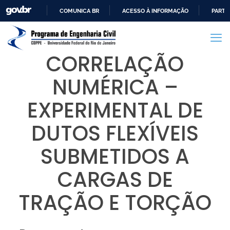
COMUNICA BR
ACESSO À INFORMAÇÃO
PARTI
IR
PARA
O
CORRELAÇÃO
CONTEÚDO
NUMÉRICA –
EXPERIMENTAL DE
DUTOS FLEXÍVEIS
SUBMETIDOS A
CARGAS DE
TRAÇÃO E TORÇÃO