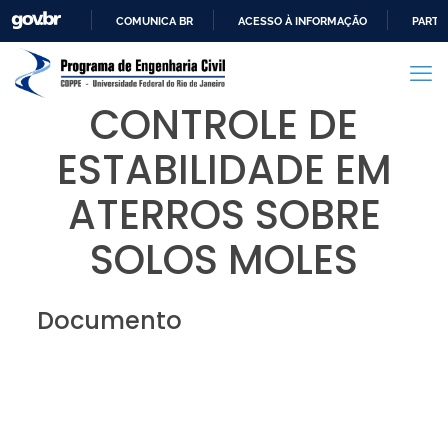
COMUNICA BR
ACESSO À INFORMAÇÃO
PARTI
IR
PARA
O
CONTROLE DE
CONTEÚDO
ESTABILIDADE EM
ATERROS SOBRE
SOLOS MOLES
Documento