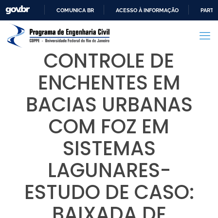
COMUNICA BR
ACESSO À INFORMAÇÃO
PARTI
IR
PARA
O
CONTROLE DE
CONTEÚDO
ENCHENTES EM
BACIAS URBANAS
COM FOZ EM
SISTEMAS
LAGUNARES-
ESTUDO DE CASO:
BAIXADA DE