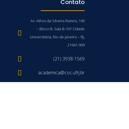
Contato
Av. Athos da Silveira Ramos, 149
– Bloco B, Sala B-101 Cidade
Universitária, Rio de Janeiro – RJ,
21941-909
(21) 3938-1569
academica@coc.ufrj.br
/UFRJ © 2026