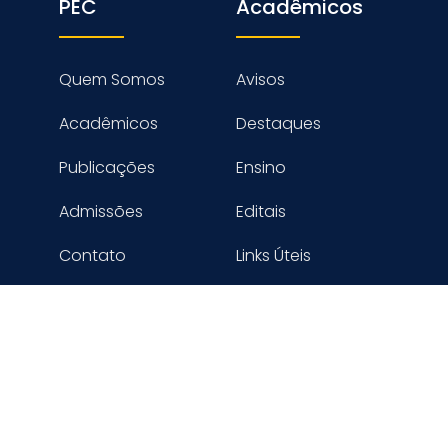
PEC
Acadêmicos
Quem Somos
Avisos
Acadêmicos
Destaques
Publicações
Ensino
Admissões
Editais
Contato
Links Úteis
reitos reservados PROGRAMA DE ENGENHARIA CIVIL - COPPE
Desenvolvido por Digimaster Informática