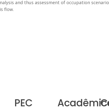
analysis and thus assessment of occupation scenario
s flow.
PEC
Acadêmic
C