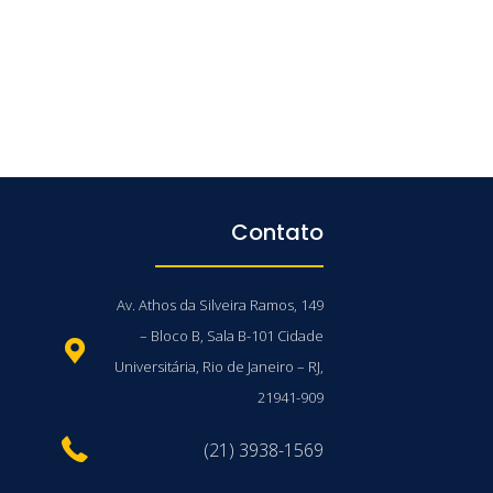
Contato
Av. Athos da Silveira Ramos, 149
– Bloco B, Sala B-101 Cidade
Universitária, Rio de Janeiro – RJ,
21941-909
(21) 3938-1569