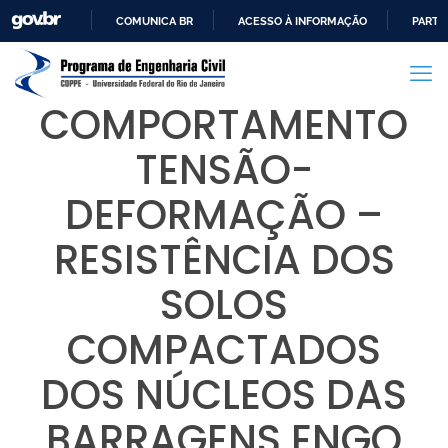
COMUNICA BR
ACESSO À INFORMAÇÃO
PARTI
IR
PARA
O
COMPORTAMENTO
CONTEÚDO
TENSÃO-
DEFORMAÇÃO –
RESISTÊNCIA DOS
SOLOS
COMPACTADOS
DOS NÚCLEOS DAS
BARRAGENS ENGO