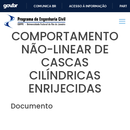
COMUNICA BR
ACESSO À INFORMAÇÃO
PARTI
IR
PARA
O
COMPORTAMENTO
CONTEÚDO
NÃO-LINEAR DE
CASCAS
CILÍNDRICAS
ENRIJECIDAS
Documento