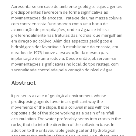
Apresenta-se um caso de ambiente geológico cujos agentes
predisponentes favorecem de forma significativa as
movimentações da encosta. Trata-se de uma massa coluvial
com contraencosta funcionando como uma bacia de
acumulação de precipitações, onde a água se infiltra
preferencialmente nas fraturas das rochas, que mergulham
em direção ao colúvio. Além dos aspectos geológicos e
hidrológicos desfavoráveis à estabilidade da encosta, em
meados de 1976, houve a escavação da mesma para
implantação de uma rodovia. Desde então, observam-se
movimentações significativas no local, do tipo rastejo, com
sazonalidade controlada pela variação do nível d’água.
Abstract
It presents a case of geological environment whose
predisposing agents favor in a significant way the
movements of the slope. It is a colluvial mass with the
opposite side of the slope working as a basin of rainfall
accumulation. The water preferably seeps into cracks in the
rocks, that dip into the direction of the colluvium base. In
addition to the unfavourable geological and hydrological
aspects to the stability of the slope, in mid-1976, there was an