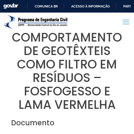
COMUNICA BR
ACESSO À INFORMAÇÃO
PARTI
IR
PARA
O
COMPORTAMENTO
CONTEÚDO
DE GEOTÊXTEIS
COMO FILTRO EM
RESÍDUOS –
FOSFOGESSO E
LAMA VERMELHA
Documento