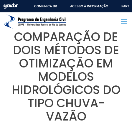
COMUNICA BR
ACESSO À INFORMAÇÃO
PARTI
IR
PARA
O
COMPARAÇÃO DE
CONTEÚDO
DOIS MÉTODOS DE
OTIMIZAÇÃO EM
MODELOS
HIDROLÓGICOS DO
TIPO CHUVA-
VAZÃO