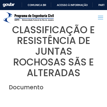
COMUNICA BR
ACESSO À INFORMAÇÃO
PARTI
IR
PARA
O
CLASSIFICAÇÃO E
CONTEÚDO
RESISTÊNCIA DE
JUNTAS
ROCHOSAS SÃS E
ALTERADAS
Documento