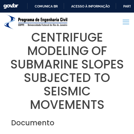
COMUNICA BR
ACESSO À INFORMAÇÃO
PARTI
IR
PARA
O
CENTRIFUGE
CONTEÚDO
MODELING OF
SUBMARINE SLOPES
SUBJECTED TO
SEISMIC
MOVEMENTS
Documento