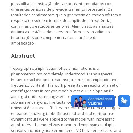
possibilita a construção de camadas intermediárias com
diferentes tensões de pré-adensamento foi testada. Os
resultados confirmaram que a geometria de canion afetam a
resposta do solo em termos de amplitude e frequência,
confirmando estudos anteriores. Além disso, as análises
dinâmica e estática dos sensores forneceram valiosas
informações que complementaram a análise de
amplificação.
Abstract
Topographic amplification of seismic motions is a
phenomenon not completely understood. Many aspects
influence soil dynamic response, in terms of amplitude and
frequency content. This work presents the results of a set of
centrifuge tests in canyon models with a 30 o slope angle
aiming at understanding wave propagation phenomena in
submarine canyons. The tests were performed in the
Université Gustave Eiffel beam centrifuge in France, using its
embarked shaking-table. Sinusoidal and real earthquake
dynamic inputs were applied to the model with increasing
amplitudes. The model was monitored employing multiple
sensors, including accelerometers, LVDTs, laser sensors, and