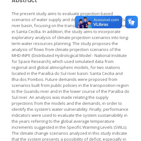
Abstract
The present study aims to evaluate projection-based
scenarios of water supply and demand in the Paraíba do Sul
river basin, focusing on the transposition to the Guandu river
in Santa Cecília. In addition, the study aims to incorporate
exploratory analysis of climate projection scenarios into long-
term water resources planning. The study proposes the
analysis of flows from climate projection scenarios of the
MHD-INPE (Distributed Hydrological Model - National Institute
for Space Research), which used simulated data from
regional and global atmospheric models, for two stations
located in the Paraíba do Sul river basin: Santa Cecilia and
Ilha dos Pombos. Future demands were proposed from
scenarios built from public policies in the transposition region
to the Guandu river and in the lower course of the Paraíba do
Sul river. An analysis was made relating the supply
projections from the models and the demands, in order to
identify the system’s water vulnerability. Finally, performance
indicators were used to evaluate the system sustainability in
the years referring to the global average temperature
increments suggested in the Specific Warming Levels (SWLs).
The climate change scenarios analyzed in this study indicate
that the system presents a possibility of deficit, especially in