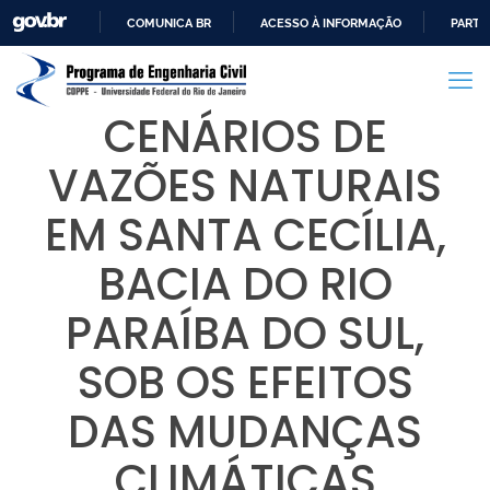
COMUNICA BR
ACESSO À INFORMAÇÃO
PARTI
IR
PARA
O
CENÁRIOS DE
CONTEÚDO
VAZÕES NATURAIS
EM SANTA CECÍLIA,
BACIA DO RIO
PARAÍBA DO SUL,
SOB OS EFEITOS
DAS MUDANÇAS
CLIMÁTICAS