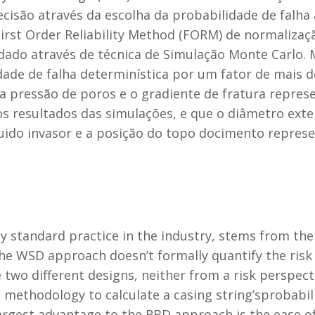
cisão através da escolha da probabilidade de falha
rst Order Reliability Method (FORM) de normalizaçã
idado através de técnica de Simulação Monte Carlo.
idade de falha determinística por um fator de mais d
a pressão de poros e o gradiente de fratura repre
s resultados das simulações, e que o diâmetro exte
luido invasor e a posição do topo docimento repr
ly standard practice in the industry, stems from th
he WSD approach doesn’t formally quantify the risk 
 two different designs, neither from a risk perspect
 methodology to calculate a casing string’sprobabil
argest advantage to the RBD approach is the ease of 