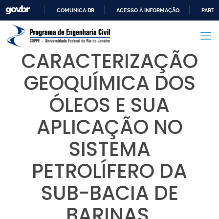
COMUNICA BR
ACESSO À INFORMAÇÃO
PARTI
IR
PARA
O
CARACTERIZAÇÃO
CONTEÚDO
GEOQUÍMICA DOS
ÓLEOS E SUA
APLICAÇÃO NO
SISTEMA
PETROLÍFERO DA
SUB-BACIA DE
BARINAS,