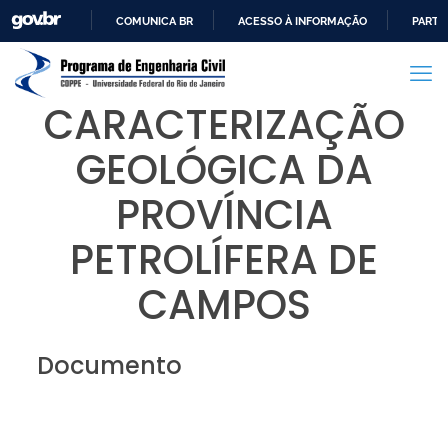
COMUNICA BR
ACESSO À INFORMAÇÃO
PARTI
IR
PARA
O
CARACTERIZAÇÃO
CONTEÚDO
GEOLÓGICA DA
PROVÍNCIA
PETROLÍFERA DE
CAMPOS
Documento