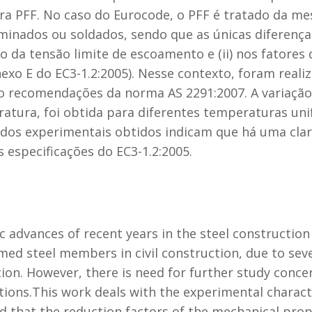
ra PFF. No caso do Eurocode, o PFF é tratado da m
 laminados ou soldados, sendo que as únicas diferenç
ição da tensão limite de escoamento e (ii) nos fator
exo E do EC3-1.2:2005). Nesse contexto, foram realiz
o recomendações da norma AS 2291:2007. A variação 
tura, foi obtida para diferentes temperaturas unif
ados experimentais obtidos indicam que há uma clar
 especificações do EC3-1.2:2005.
ic advances of recent years in the steel construction
rmed steel members in civil construction, due to se
ction. However, there is need for further study conce
tions.This work deals with the experimental charact
d that the reduction factors of the mechanical prop