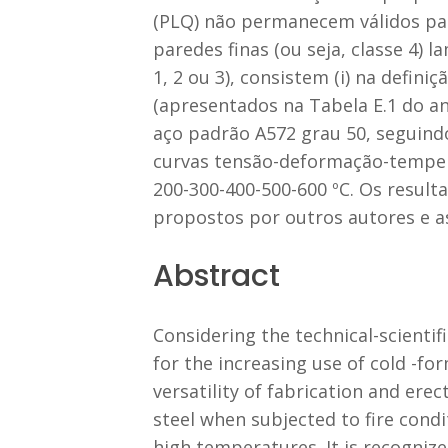
(PLQ) não permanecem válidos pa
paredes finas (ou seja, classe 4)
1, 2 ou 3), consistem (i) na defin
(apresentados na Tabela E.1 do an
aço padrão A572 grau 50, seguind
curvas tensão-deformação-tempera
200-300-400-500-600 ºC. Os result
propostos por outros autores e as
Abstract
Considering the technical-scientif
for the increasing use of cold -fo
versatility of fabrication and ere
steel when subjected to fire condi
high temperatures. It is recognize