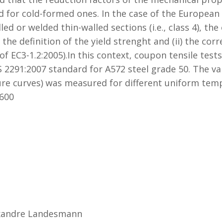
d for cold-formed ones. In the case of the Europea
ed or welded thin-walled sections (i.e., class 4), the 
(i) the definition of the yield strenght and (ii) the c
of EC3-1.2:2005).In this context, coupon tensile test
91:2007 standard for A572 steel grade 50. The vari
ure curves) was measured for different uniform tem
-600
xandre Landesmann