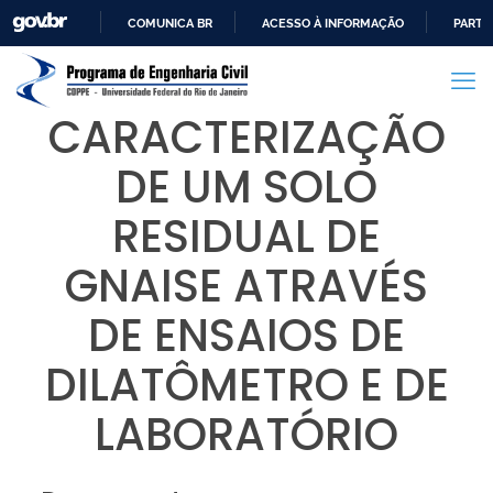
COMUNICA BR
ACESSO À INFORMAÇÃO
PARTI
IR
PARA
O
CARACTERIZAÇÃO
CONTEÚDO
DE UM SOLO
RESIDUAL DE
GNAISE ATRAVÉS
DE ENSAIOS DE
DILATÔMETRO E DE
LABORATÓRIO