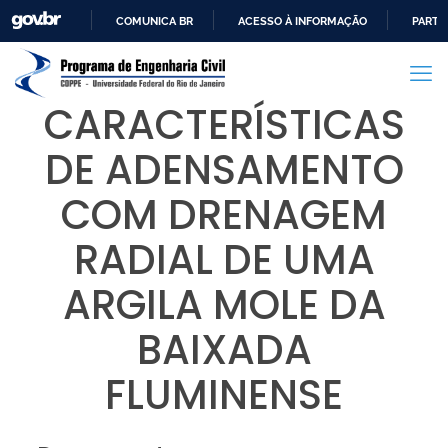
COMUNICA BR
ACESSO À INFORMAÇÃO
PARTI
IR
PARA
O
CARACTERÍSTICAS
CONTEÚDO
DE ADENSAMENTO
COM DRENAGEM
RADIAL DE UMA
ARGILA MOLE DA
BAIXADA
FLUMINENSE