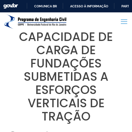
COMUNICA BR
ACESSO À INFORMAÇÃO
PARTI
IR
PARA
O
CAPACIDADE DE
CONTEÚDO
CARGA DE
FUNDAÇÕES
SUBMETIDAS A
ESFORÇOS
VERTICAIS DE
TRAÇÃO