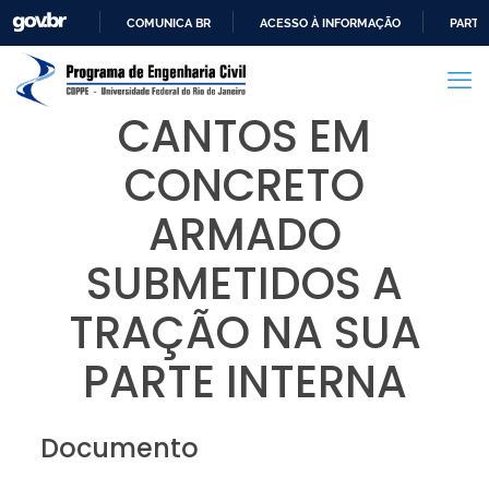
COMUNICA BR
ACESSO À INFORMAÇÃO
PARTI
IR
PARA
O
CANTOS EM
CONTEÚDO
CONCRETO
ARMADO
SUBMETIDOS A
TRAÇÃO NA SUA
PARTE INTERNA
Documento