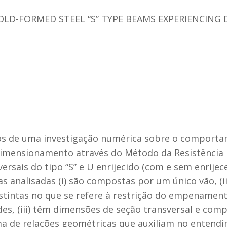
LD-FORMED STEEL “S” TYPE BEAMS EXPERIENCING 
dos de uma investigação numérica sobre o comport
dimensionamento através do Método da Resistência Di
ersais do tipo “S” e U enrijecido (com e sem enrije
as analisadas (i) são compostas por um único vão, (
tintas no que se refere à restrição do empenament
es, (iii) têm dimensões de seção transversal e co
 de relações geométricas que auxiliam no entend