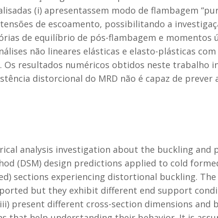
alisadas (i) apresentassem modo de flambagem “pura
ensões de escoamento, possibilitando a investig
jetórias de equilíbrio de pós-flambagem e momentos
nálises não lineares elásticas e elasto-plásticas co
 Os resultados numéricos obtidos neste trabalho i
esistência distorcional do MRD não é capaz de pre
cal analysis investigation about the buckling and 
od (DSM) design predictions applied to cold formed
ed) sections experiencing distortional buckling. The 
ported but they exhibit different end support cond
(iii) present different cross-section dimensions and 
s that help understanding their behavior. It is assur