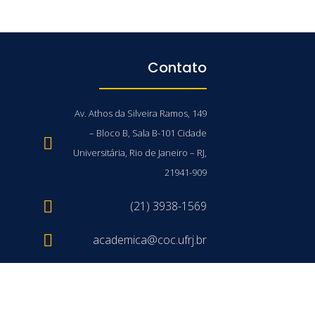
Contato
Av. Athos da Silveira Ramos, 149
– Bloco B, Sala B-101 Cidade
Universitária, Rio de Janeiro – RJ,
21941-909
(21) 3938-1569
academica@coc.ufrj.br
/UFRJ © 2026