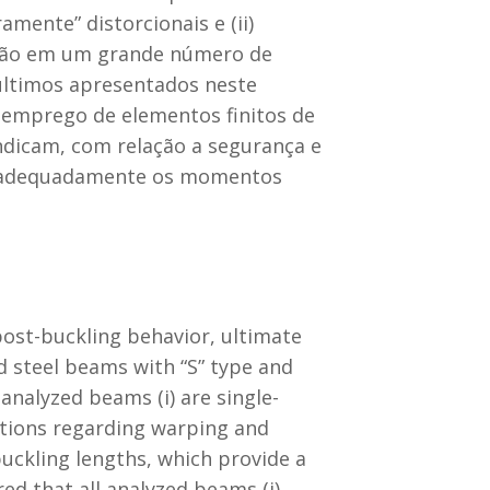
mente” distorcionais e (ii)
ação em um grande número de
 últimos apresentados neste
m emprego de elementos finitos de
ndicam, com relação a segurança e
ver adequadamente os momentos
post-buckling behavior, ultimate
 steel beams with “S” type and
analyzed beams (i) are single-
itions regarding warping and
buckling lengths, which provide a
ed that all analyzed beams (i)