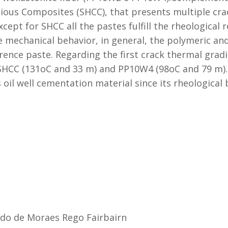
us Composites (SHCC), that presents multiple crack
cept for SHCC all the pastes fulfill the rheological 
 mechanical behavior, in general, the polymeric and
ence paste. Regarding the first crack thermal gradi
SHCC (131oC and 33 m) and PP10W4 (98oC and 79 m).
s oil well cementation material since its rheological
do de Moraes Rego Fairbairn