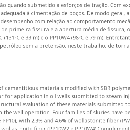
ção quando submetido a esforços de tração. Com ex
adequada à cimentação de poços. De modo geral, as
 desempenho com relação ao comportamento mecâni
de primeira fissura e a abertura média de fissura,
(131ºC e 33 m) e o PP10W4 (98ºC e 79 m). Entretan
petróleo sem a pretensão, neste trabalho, de torna
f cementitious materials modified with SBR polymer
 for application in oil wells submitted to steam inj
ructural evaluation of these materials submitted t
n the well operation. Four families of sluries have b
PP10), with 2.3% and 4.6% of wollastonite fiber (PW
 wollastonite fiber (PP10W2 e PP10W4).Complementar