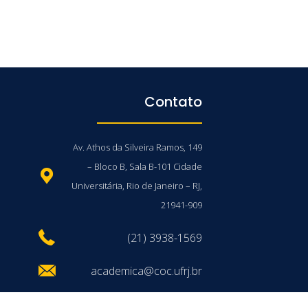
Contato
Av. Athos da Silveira Ramos, 149
– Bloco B, Sala B-101 Cidade
Universitária, Rio de Janeiro – RJ,
21941-909
(21) 3938-1569
academica@coc.ufrj.br