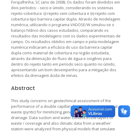
Forquilhinha, SC (ano de 2008). Os dados foram divididos em
dois períodos: - seco e úmido, considerando os sistemas
rejeito-cobertura: (i) rejeito sem cobertura e (ii) rejeito com
cobertura tipo barreira capilar dupla. Através de modelagem
numérica, utilizando o programa VADOSE/W simulou-se o
balanço hídrico dos casos estudados, comparando os
resultados das modelagens com os dados experimentais de
campo. Os resultados obtidos em campo e pela modelagem
numérica indicaram a eficácia do uso da barreira capilar
dupla como material de cobertura na região estudada,
através da diminuição do fluxo de água e oxigênio para
dentro do rejeito tanto em período seco quanto no úmido,
apresentando um bom desempenho para a mitigação dos
efeitos da drenagem ácida de minas.
Abstract
This study concerns on geotechnical assessment of the
performance of a double capillary barrier dry cover on coal
waste (pyritic) for minimizing generation of acid mine
drainage. Data suction and water content in the layers of
waste / coverage and also climatic data from a weather
station were analyzed from physical models that simulate