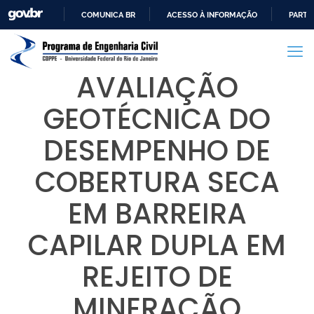
COMUNICA BR
ACESSO À INFORMAÇÃO
PARTI
IR
PARA
O
AVALIAÇÃO
CONTEÚDO
GEOTÉCNICA DO
DESEMPENHO DE
COBERTURA SECA
EM BARREIRA
CAPILAR DUPLA EM
REJEITO DE
MINERAÇÃO