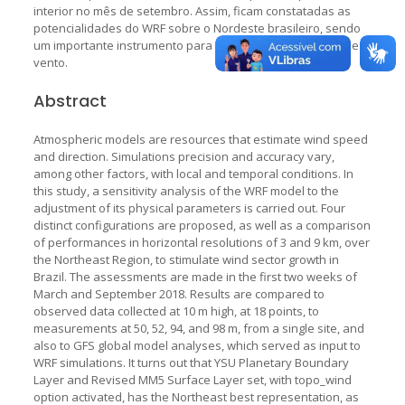
interior no mês de setembro. Assim, ficam constatadas as
potencialidades do WRF sobre o Nordeste brasileiro, sendo
um importante instrumento para os usuários dos dados de
vento.
Abstract
Atmospheric models are resources that estimate wind speed
and direction. Simulations precision and accuracy vary,
among other factors, with local and temporal conditions. In
this study, a sensitivity analysis of the WRF model to the
adjustment of its physical parameters is carried out. Four
distinct configurations are proposed, as well as a comparison
of performances in horizontal resolutions of 3 and 9 km, over
the Northeast Region, to stimulate wind sector growth in
Brazil. The assessments are made in the first two weeks of
March and September 2018. Results are compared to
observed data collected at 10 m high, at 18 points, to
measurements at 50, 52, 94, and 98 m, from a single site, and
also to GFS global model analyses, which served as input to
WRF simulations. It turns out that YSU Planetary Boundary
Layer and Revised MM5 Surface Layer set, with topo_wind
option activated, has the Northeast best representation, as