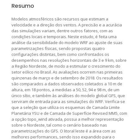
Resumo
Modelos atmosféricos são recursos que estimam a
velocidade e a direção dos ventos. A precisão e a acurácia
das simulações variam, dentre outros fatores, com as
condições locais e temporais. Neste estudo, é feita uma
análise da sensibilidade do modelo WRF ao ajuste de suas
parametrizações físicas, sendo propostas quatro
configurações distintas, bem como confrontados os
desempenhos nas resoluções horizontais de 3 e 9 km, sobre
a Região Nordeste, de modo a estimular o crescimento do
setor eólico no Brasil. As avaliações ocorrem nas primeiras
quinzenas de março e de setembro de 2018. Os resultados
são comparados a dados observados coletados a 10 m de
altura, em 18 pontos, a medidas a 50, 52, 94 e 98 m, de um
único sítio, e também às análises do modelo global GFS, que
serviram de entrada para as simulações do WRF. Verifica-se
que a seleção que utiliza os esquemas de Camada Limite
Planetária YSU e de Camada de Superfície Revised MM5, com
a opção topo_wind ativada, possui a melhor representação
sobre o Nordeste, tal como o cenário baseado nas
parametrizações do GFS. O litoral leste é a área com as
melhores performances, sendo isso expandido para o