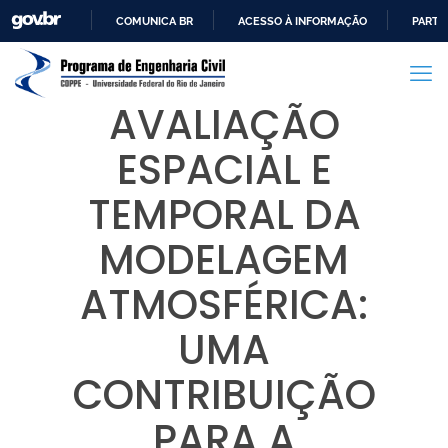
COMUNICA BR
ACESSO À INFORMAÇÃO
PARTI
IR
PARA
O
AVALIAÇÃO
CONTEÚDO
ESPACIAL E
TEMPORAL DA
MODELAGEM
ATMOSFÉRICA:
UMA
CONTRIBUIÇÃO
PARA A