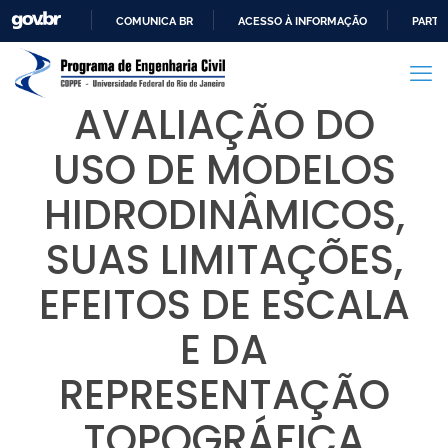
COMUNICA BR
ACESSO À INFORMAÇÃO
PARTI
IR
PARA
O
AVALIAÇÃO DO
CONTEÚDO
USO DE MODELOS
HIDRODINÂMICOS,
SUAS LIMITAÇÕES,
EFEITOS DE ESCALA
E DA
REPRESENTAÇÃO
TOPOGRÁFICA