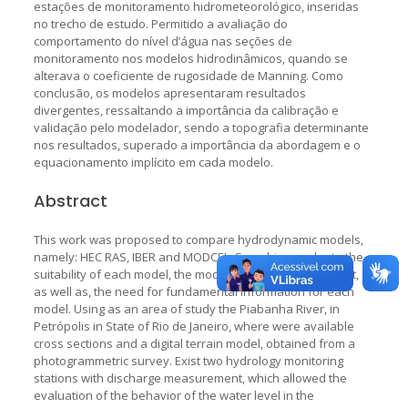
estações de monitoramento hidrometeorológico, inseridas
no trecho de estudo. Permitido a avaliação do
comportamento do nível d’água nas seções de
monitoramento nos modelos hidrodinâmicos, quando se
alterava o coeficiente de rugosidade de Manning. Como
conclusão, os modelos apresentaram resultados
divergentes, ressaltando a importância da calibração e
validação pelo modelador, sendo a topografia determinante
nos resultados, superado a importância da abordagem e o
equacionamento implícito em cada modelo.
Abstract
This work was proposed to compare hydrodynamic models,
namely: HEC RAS, IBER and MODCEL. Searching evaluate the
suitability of each model, the modeling approach pertinent,
as well as, the need for fundamental information for each
model. Using as an area of study the Piabanha River, in
Petrópolis in State of Rio de Janeiro, where were available
cross sections and a digital terrain model, obtained from a
photogrammetric survey. Exist two hydrology monitoring
stations with discharge measurement, which allowed the
evaluation of the behavior of the water level in the