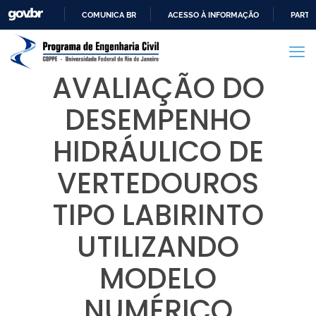
COMUNICA BR
ACESSO À INFORMAÇÃO
PARTI
IR
PARA
O
AVALIAÇÃO DO
CONTEÚDO
DESEMPENHO
HIDRÁULICO DE
VERTEDOUROS
TIPO LABIRINTO
UTILIZANDO
MODELO
NUMÉRICO