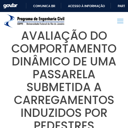
COMUNICA BR
ACESSO À INFORMAÇÃO
PARTI
IR
PARA
O
AVALIAÇÃO DO
CONTEÚDO
COMPORTAMENTO
DINÂMICO DE UMA
PASSARELA
SUBMETIDA A
CARREGAMENTOS
INDUZIDOS POR
PEDESTRES