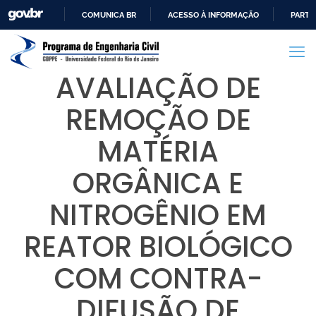
COMUNICA BR
ACESSO À INFORMAÇÃO
PARTI
IR
PARA
O
AVALIAÇÃO DE
CONTEÚDO
REMOÇÃO DE
MATÉRIA
ORGÂNICA E
NITROGÊNIO EM
REATOR BIOLÓGICO
COM CONTRA-
DIFUSÃO DE