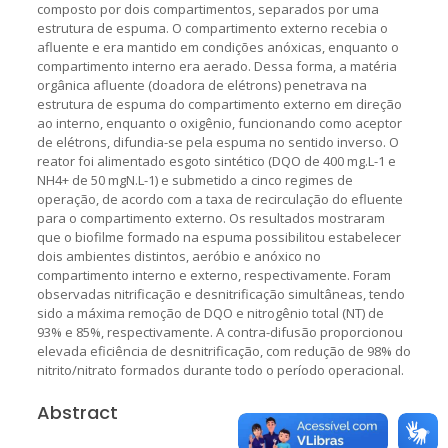
composto por dois compartimentos, separados por uma
estrutura de espuma. O compartimento externo recebia o
afluente e era mantido em condições anóxicas, enquanto o
compartimento interno era aerado. Dessa forma, a matéria
orgânica afluente (doadora de elétrons) penetrava na
estrutura de espuma do compartimento externo em direção
ao interno, enquanto o oxigênio, funcionando como aceptor
de elétrons, difundia-se pela espuma no sentido inverso. O
reator foi alimentado esgoto sintético (DQO de 400 mg.L-1 e
NH4+ de 50 mgN.L-1) e submetido a cinco regimes de
operação, de acordo com a taxa de recirculação do efluente
para o compartimento externo. Os resultados mostraram
que o biofilme formado na espuma possibilitou estabelecer
dois ambientes distintos, aeróbio e anóxico no
compartimento interno e externo, respectivamente. Foram
observadas nitrificação e desnitrificação simultâneas, tendo
sido a máxima remoção de DQO e nitrogênio total (NT) de
93% e 85%, respectivamente. A contra-difusão proporcionou
elevada eficiência de desnitrificação, com redução de 98% do
nitrito/nitrato formados durante todo o período operacional.
Abstract