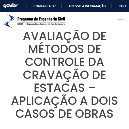
COMUNICA BR
ACESSO À INFORMAÇÃO
PARTI
IR
PARA
O
AVALIAÇÃO DE
CONTEÚDO
MÉTODOS DE
CONTROLE DA
CRAVAÇÃO DE
ESTACAS –
APLICAÇÃO A DOIS
CASOS DE OBRAS