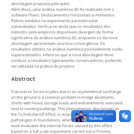
abordagem proposta pelo autor.
Além disso, uma análise numérica 3D foi realizada com o
software Plaxis. Deslocamentos horizontais e momentos
fletires medidos no experimento parecem estar
subavaliados. Verifica-se ainda que os resultados dos
métodos semi-empíricos disponíveis divergem de forma
significativa da análise numérica 3D, enquanto os da nova
abordagem apresentam uma boa convergência. Os
resultados obtidos na análise numérica possivelmente estão
superestimados. Infere-se que a nova abordagem deve
conduzir a resultados ligeiramente conservadores, podendo
ser utilizada na prática de projetos.
Abstract
Transverse forces in piles due to an asymmetrical surcharge
on the ground is a common problem in bridge abutments,
sheds with heavy storage loads and embankments executed
next to existing buildings. This phenomenon, also known as
the Tschebotarioff Effect, is responsible for important
pathologies in foundations, when neglected. The present
work evaluates the internal forces caused by this effect
based on a full-scale experiment carried out in Provins,