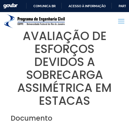
COMUNICA BR
ACESSO À INFORMAÇÃO
PARTI
IR
PARA
O
AVALIAÇÃO DE
CONTEÚDO
ESFORÇOS
DEVIDOS A
SOBRECARGA
ASSIMÉTRICA EM
ESTACAS
Documento