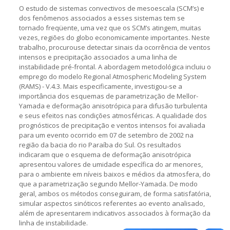
O estudo de sistemas convectivos de mesoescala (SCM’s) e
dos fenômenos associados a esses sistemas tem se
tornado freqüente, uma vez que os SCM’s atingem, muitas
vezes, regiões do globo economicamente importantes. Neste
trabalho, procurouse detectar sinais da ocorrência de ventos
intensos e precipitação associados a uma linha de
instabilidade pré-frontal. A abordagem metodológica incluiu o
emprego do modelo Regional Atmospheric Modeling System
(RAMS) - V.4.3. Mais especificamente, investigou-se a
importância dos esquemas de parametrização de Mellor-
Yamada e deformação anisotrópica para difusão turbulenta
e seus efeitos nas condições atmosféricas. A qualidade dos
prognósticos de precipitação e ventos intensos foi avaliada
para um evento ocorrido em 07 de setembro de 2002 na
região da bacia do rio Paraíba do Sul. Os resultados
indicaram que o esquema de deformação anisotrópica
apresentou valores de umidade específica do ar menores,
para o ambiente em níveis baixos e médios da atmosfera, do
que a parametrização segundo Mellor-Yamada. De modo
geral, ambos os métodos conseguiram, de forma satisfatória,
simular aspectos sinóticos referentes ao evento analisado,
além de apresentarem indicativos associados à formação da
linha de instabilidade.