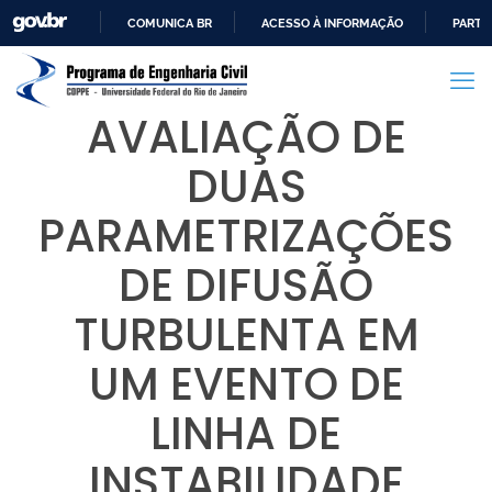
COMUNICA BR
ACESSO À INFORMAÇÃO
PARTI
IR
PARA
O
AVALIAÇÃO DE
CONTEÚDO
DUAS
PARAMETRIZAÇÕES
DE DIFUSÃO
TURBULENTA EM
UM EVENTO DE
LINHA DE
INSTABILIDADE