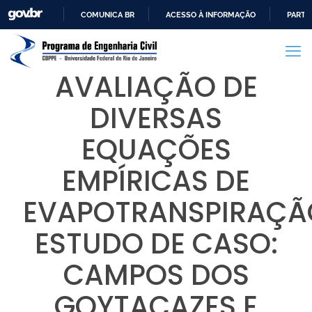
COMUNICA BR
ACESSO À INFORMAÇÃO
PARTI
IR
PARA
O
AVALIAÇÃO DE
CONTEÚDO
DIVERSAS
EQUAÇÕES
EMPÍRICAS DE
EVAPOTRANSPIRAÇÃ
ESTUDO DE CASO:
CAMPOS DOS
GOYTACAZES E