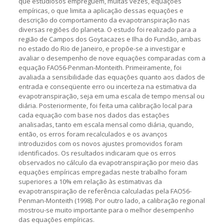
que estudiosos empreguem, muitas vezes, equações
empíricas, o que limita a aplicação dessas equações e
descrição do comportamento da evapotranspiração nas
diversas regiões do planeta. O estudo foi realizado para a
região de Campos dos Goytacazes e Ilha do Fundão, ambas
no estado do Rio de Janeiro, e propõe-se a investigar e
avaliar o desempenho de nove equações comparadas com a
equação FAO56-Penman-Monteith. Primeiramente, foi
avaliada a sensibilidade das equações quanto aos dados de
entrada e conseqüente erro ou incerteza na estimativa da
evapotranspiração, seja em uma escala de tempo mensal ou
diária. Posteriormente, foi feita uma calibração local para
cada equação com base nos dados das estações
analisadas, tanto em escala mensal como diária, quando,
então, os erros foram recalculados e os avanços
introduzidos com os novos ajustes promovidos foram
identificados. Os resultados indicaram que os erros
observados no cálculo da evapotranspiração por meio das
equações empíricas empregadas neste trabalho foram
superiores a 10% em relação às estimativas da
evapotranspiração de referência calculadas pela FAO56-
Penman-Monteith (1998). Por outro lado, a calibração regional
mostrou-se muito importante para o melhor desempenho
das equações empíricas.