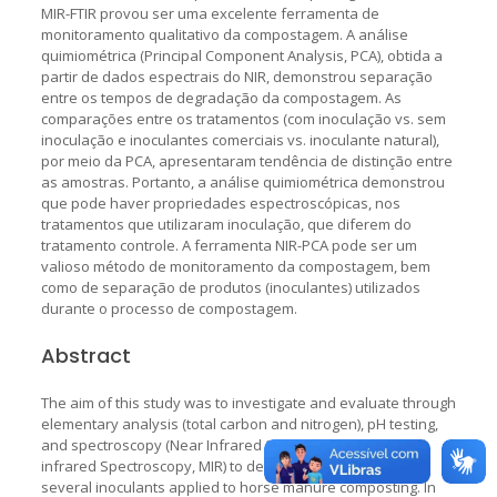
MIR-FTIR provou ser uma excelente ferramenta de
monitoramento qualitativo da compostagem. A análise
quimiométrica (Principal Component Analysis, PCA), obtida a
partir de dados espectrais do NIR, demonstrou separação
entre os tempos de degradação da compostagem. As
comparações entre os tratamentos (com inoculação vs. sem
inoculação e inoculantes comerciais vs. inoculante natural),
por meio da PCA, apresentaram tendência de distinção entre
as amostras. Portanto, a análise quimiométrica demonstrou
que pode haver propriedades espectroscópicas, nos
tratamentos que utilizaram inoculação, que diferem do
tratamento controle. A ferramenta NIR-PCA pode ser um
valioso método de monitoramento da compostagem, bem
como de separação de produtos (inoculantes) utilizados
durante o processo de compostagem.
Abstract
The aim of this study was to investigate and evaluate through
elementary analysis (total carbon and nitrogen), pH testing,
and spectroscopy (Near Infrared Spectroscopy, NIR e Mid
infrared Spectroscopy, MIR) to determine the effects of
several inoculants applied to horse manure composting. In