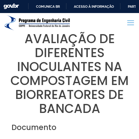
COMUNICA BR
ACESSO À INFORMAÇÃO
PARTI
IR
PARA
O
AVALIAÇÃO DE
CONTEÚDO
DIFERENTES
INOCULANTES NA
COMPOSTAGEM EM
BIORREATORES DE
BANCADA
Documento