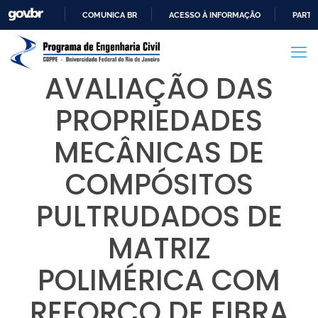
COMUNICA BR
ACESSO À INFORMAÇÃO
PARTI
IR
PARA
O
AVALIAÇÃO DAS
CONTEÚDO
PROPRIEDADES
MECÂNICAS DE
COMPÓSITOS
PULTRUDADOS DE
MATRIZ
POLIMÉRICA COM
REFORÇO DE FIBRA