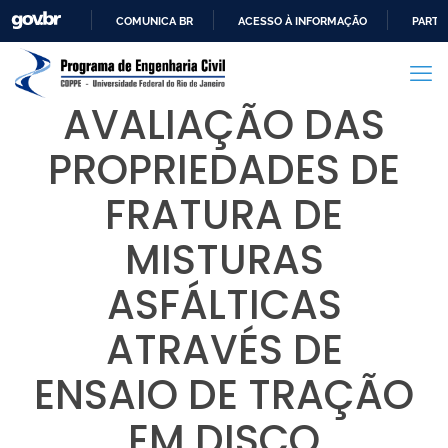
COMUNICA BR
ACESSO À INFORMAÇÃO
PARTI
IR
PARA
O
AVALIAÇÃO DAS
CONTEÚDO
PROPRIEDADES DE
FRATURA DE
MISTURAS
ASFÁLTICAS
ATRAVÉS DE
ENSAIO DE TRAÇÃO
EM DISCO