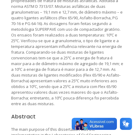
propriedades de fratura de misturas asfálticas. Adotada a
norma ASTM D 7313/07. Misturas asfálticas de duas
granulometrias – 19,1 mm e 12,7 mm, de diâmetro máximo – e
quatro ligantes asfálticos (Flex 65/90, Asfalto-Borracha, PG
70-16 e PG 64-16). As dosagens foram feitas segundo a
metodologia SUPERPAVE com uso de compactador giratório.
Os ensaios foram realizados a duas temperaturas: 10ºC e
25ºC. Verificou-se que a granulometria, o tipo de ligante e a
temperatura apresentam influência relevante na energia de
fratura. Comparando-se duas misturas de ligantes
convencionais tem-se que a 25ºC a energia de fratura é
maior para a de diâmetro máximo de agregado de 19,1 mm; e
a 10ºC a energia de fratura é maior para a de 12,7 mm. As
duas misturas de ligantes modificados (Flex 65/90 e Asfalto-
Borracha) apresentam valores a 25ºC muito inferiores aos
obtidos a 10ºC, sendo que a 25ºC a mistura com Flex 65/90
apresentou valores duas vezes maiores do que o Asfalto-
Borracha; entretanto, a 10ºC pouca diferença foi percebida
entre as duas misturas.
Abstract
The main purpose of this dissertation was the
implementation in the Laboratories of Civil Engineering,