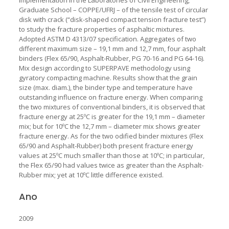
Graduate School – COPPE/UFRJ – of the tensile test of circular
disk with crack (“disk-shaped compact tension fracture test”)
to study the fracture properties of asphaltic mixtures.
Adopted ASTM D 4313/07 specification. Aggregates of two
different maximum size – 19,1 mm and 12,7 mm, four asphalt
binders (Flex 65/90, Asphalt-Rubber, PG 70-16 and PG 64-16).
Mix design according to SUPERPAVE methodology using
gyratory compacting machine. Results show that the grain
size (max. diam.), the binder type and temperature have
outstanding influence on fracture energy. When comparing
the two mixtures of conventional binders, it is observed that
fracture energy at 25ºC is greater for the 19,1 mm – diameter
mix; but for 10ºC the 12,7 mm – diameter mix shows greater
fracture energy. As for the two odified binder mixtures (Flex
65/90 and Asphalt-Rubber) both present fracture energy
values at 25ºC much smaller than those at 10ºC; in particular,
the Flex 65/90 had values twice as greater than the Asphalt-
Rubber mix; yet at 10ºC little difference existed.
Ano
2009