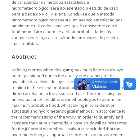
de caracterizar os métodos estatísticos e
hidrometeorológico, será apresentado o estudo de caso
para a bacia do Rio Ji-Paraná. Conclui-se que o método
hidrometeorológico representa um avanço em relação aos
atualmente utilizados, uma vez que é consistente com o
fenômeno físico e permite atribuir probabilidades às
variáveis hidrológicas, resultando em valores de projeto
mais realistas.
Abstract
Defining metrics when designing maximum flow has always
been questioned due to the quality and quantity of the
available data. Most designs consider the project flow in
relation to the exceptional probability within a set time, with a
direct correlation to the associated risk. This thesis displays
an evaluation of the different methodologies to determine
maximum probable flood, whilst taking in consideration
statistical and hydrometerological methods, in accordance to
the recommendations of the WMO. In order to quantify and
compare the various methods, a case study will be presented
for the Ji-Paraná watershed. Lastly, it is concluded that the
hydrometereological approach represents an advancement