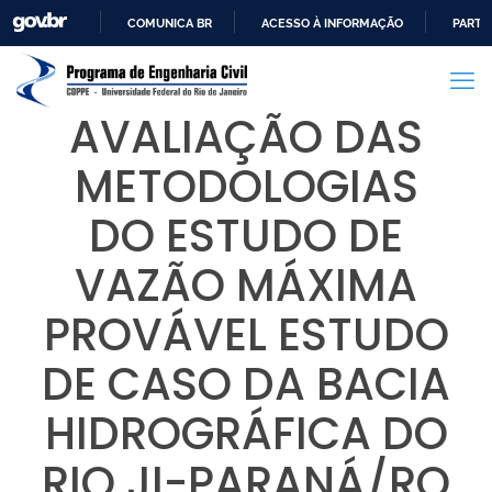
COMUNICA BR
ACESSO À INFORMAÇÃO
PARTI
IR
PARA
O
AVALIAÇÃO DAS
CONTEÚDO
METODOLOGIAS
DO ESTUDO DE
VAZÃO MÁXIMA
PROVÁVEL ESTUDO
DE CASO DA BACIA
HIDROGRÁFICA DO
RIO JI-PARANÁ/RO