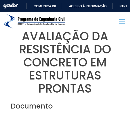
COMUNICA BR
ACESSO À INFORMAÇÃO
PARTI
IR
PARA
O
AVALIAÇÃO DA
CONTEÚDO
RESISTÊNCIA DO
CONCRETO EM
ESTRUTURAS
PRONTAS
Documento