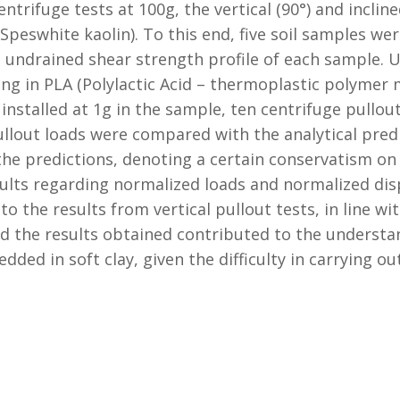
trifuge tests at 100g, the vertical (90°) and inclined
(Speswhite kaolin). To this end, five soil samples w
the undrained shear strength profile of each sample.
ing in PLA (Polylactic Acid – thermoplastic polyme
 installed at 1g in the sample, ten centrifuge pullou
pullout loads were compared with the analytical pre
 the predictions, denoting a certain conservatism on 
sults regarding normalized loads and normalized di
 the results from vertical pullout tests, in line with
 the results obtained contributed to the understan
d in soft clay, given the difficulty in carrying out 