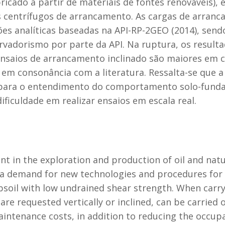
ricado a partir de materiais de fontes renováveis), 
s centrífugos de arrancamento. As cargas de arranc
s analíticas baseadas na API-RP-2GEO (2014), sendo
vadorismo por parte da API. Na ruptura, os resulta
nsaios de arrancamento inclinado são maiores em 
 em consonância com a literatura. Ressalta-se que 
 para o entendimento do comportamento solo-fund
ificuldade em realizar ensaios em escala real.
 in the exploration and production of oil and natur
 a demand for new technologies and procedures for p
subsoil with low undrained shear strength. When carr
 are requested vertically or inclined, can be carried
aintenance costs, in addition to reducing the occup