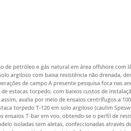
o de petróleo e gás natural em área offshore com l
lo argiloso com baixa resistência não drenada, de
erações de campo A presente pesquisa foca nas anc
de estacas torpedo, com baixos custos de instalaç
assim, avalia por meio de ensaios centrífugos a 100
e estaca torpedo T-120 em solo argiloso (caulim Spesw
os ensaios T-bar em voo, obtendo-se o perfil de res
delo isoladas sem aletas, confeccionadas através d