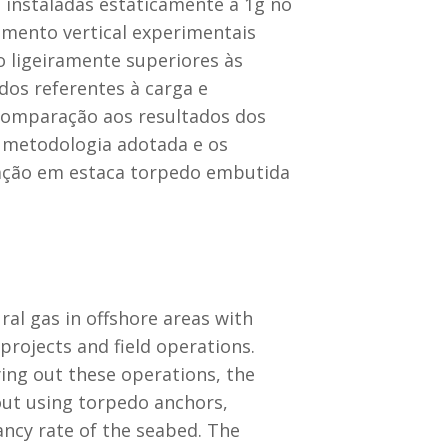
e instaladas estaticamente a 1g no
amento vertical experimentais
 ligeiramente superiores às
dos referentes à carga e
comparação aos resultados dos
a metodologia adotada e os
ação em estaca torpedo embutida
al gas in offshore areas with
rojects and field operations.
ying out these operations, the
 out using torpedo anchors,
ancy rate of the seabed. The