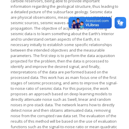
carbide reservoirs, being able to provide important
information regarding the geological structure, thus leading to
a detailed picture of the subsurface geology. Seismic data
are physical observations, measurements or estimates of
seismic sources, seismic waves and their means of
propagation. The objective of acquiring and processing
seismic data is to learn something about the Earth’s Interior
and to understand certain aspects of the Earth, it is
necessary initially to establish some specific relationships
between the intended objectives and the measurable
parameters. The first step is to perform the data acquisition
projected for the problem, then the data is processed to
identify and improve the desired signal, and finally,
interpretations of the data are performed based on the
processed data. This work has as main focus one of the first
stages of seismic processing, and aims to improve the signal-
to-noise ratio of seismic data. For this purpose, the work
proposes an approach based on deep learning models to
directly attenuate noise such as Swell, linear and random
noises in pre-stack data. The network learns how to directly
detect noise and then obtains attenuated data, removing
noise from the corrupted raw data set. The evaluation of the
results of this method will be based on the use of evaluation
functions such as the signal-to-noise ratio or mean quadratic