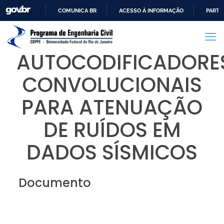
COMUNICA BR
ACESSO À INFORMAÇÃO
PARTI
IR
PARA
O
AUTOCODIFICADORE
CONTEÚDO
CONVOLUCIONAIS
PARA ATENUAÇÃO
DE RUÍDOS EM
DADOS SÍSMICOS
Documento