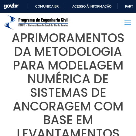
COMUNICA BR
ACESSO À INFORMAÇÃO
PARTI
IR
PARA
O
APRIMORAMENTOS
CONTEÚDO
DA METODOLOGIA
PARA MODELAGEM
NUMÉRICA DE
SISTEMAS DE
ANCORAGEM COM
BASE EM
LEVANTAMENTOS