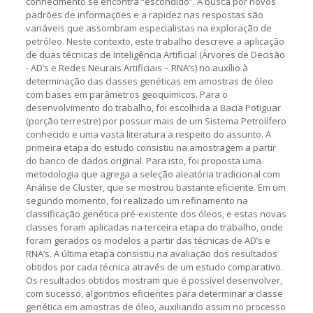
conhecimento se encontra “escondido”. A busca por novos
padrões de informações e a rapidez nas respostas são
variáveis que assombram especialistas na exploração de
petróleo. Neste contexto, este trabalho descreve a aplicação
de duas técnicas de Inteligência Artificial (Árvores de Decisão
- AD’s e Redes Neurais Artificiais – RNA’s) no auxílio à
determinação das classes genéticas em amostras de óleo
com bases em parâmetros geoquímicos. Para o
desenvolvimento do trabalho, foi escolhida a Bacia Potiguar
(porção terrestre) por possuir mais de um Sistema Petrolífero
conhecido e uma vasta literatura a respeito do assunto. A
primeira etapa do estudo consistiu na amostragem a partir
do banco de dados original. Para isto, foi proposta uma
metodologia que agrega a seleção aleatória tradicional com
Análise de Cluster, que se mostrou bastante eficiente. Em um
segundo momento, foi realizado um refinamento na
classificação genética pré-existente dos óleos, e estas novas
classes foram aplicadas na terceira etapa do trabalho, onde
foram gerados os modelos a partir das técnicas de AD’s e
RNA’s. A última etapa consistiu na avaliação dos resultados
obtidos por cada técnica através de um estudo comparativo.
Os resultados obtidos mostram que é possível desenvolver,
com sucesso, algoritmos eficientes para determinar a classe
genética em amostras de óleo, auxiliando assim no processo