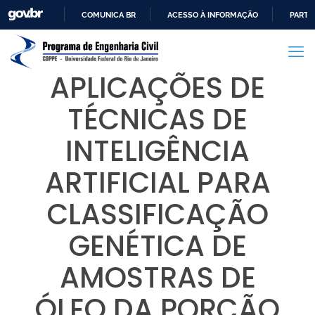
COMUNICA BR
ACESSO À INFORMAÇÃO
PARTI
IR
PARA
O
APLICAÇÕES DE
CONTEÚDO
TÉCNICAS DE
INTELIGÊNCIA
ARTIFICIAL PARA
CLASSIFICAÇÃO
GENÉTICA DE
AMOSTRAS DE
ÓLEO DA PORÇÃO