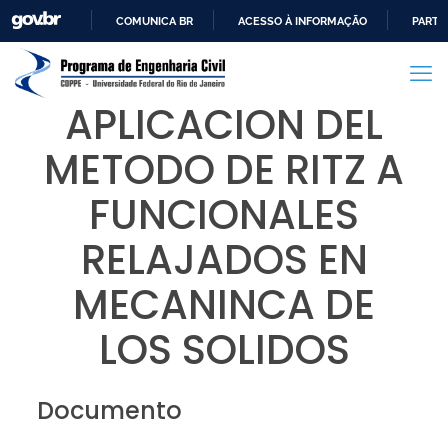
COMUNICA BR
ACESSO À INFORMAÇÃO
PARTI
IR
PARA
O
APLICACION DEL
CONTEÚDO
METODO DE RITZ A
FUNCIONALES
RELAJADOS EN
MECANINCA DE
LOS SOLIDOS
Documento