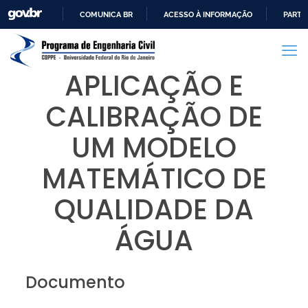
COMUNICA BR
ACESSO À INFORMAÇÃO
PARTI
IR
PARA
O
APLICAÇÃO E
CONTEÚDO
CALIBRAÇÃO DE
UM MODELO
MATEMÁTICO DE
QUALIDADE DA
ÁGUA
Documento