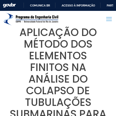
COMUNICA BR
ACESSO À INFORMAÇÃO
PARTI
IR
PARA
O
APLICAÇÃO DO
CONTEÚDO
MÉTODO DOS
ELEMENTOS
FINITOS NA
ANÁLISE DO
COLAPSO DE
TUBULAÇÕES
SUBMARINAS PARA